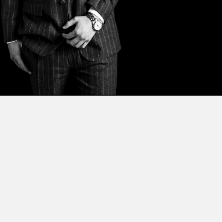
co Autónomo de México (ITAM), con
práctica profesional actualmente se